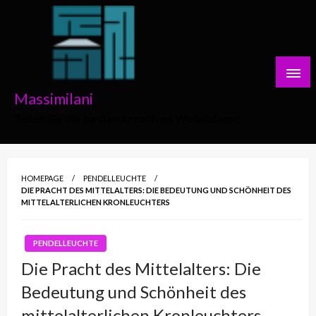
Skip
to
content
Massimilani
Teilen Sie die besten kreativen Wohnideen!
HOMEPAGE
PENDELLEUCHTE
DIE PRACHT DES MITTELALTERS: DIE BEDEUTUNG UND SCHÖNHEIT DES
MITTELALTERLICHEN KRONLEUCHTERS
PENDELLEUCHTE
Die Pracht des Mittelalters: Die
Bedeutung und Schönheit des
mittelalterlichen Kronleuchters