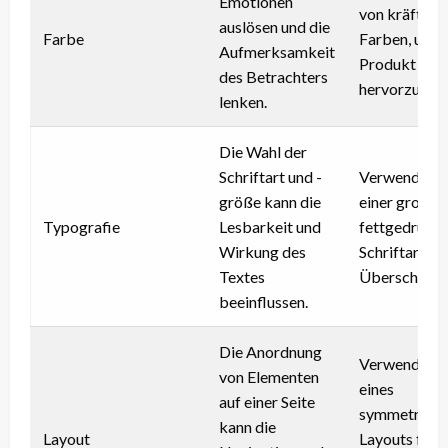
Emotionen
von kräftige
auslösen und die
Farbe
Farben, um e
Aufmerksamkeit
Produkt
des Betrachters
hervorzuheb
lenken.
Die Wahl der
Schriftart und -
Verwendung
größe kann die
einer großen
Typografie
Lesbarkeit und
fettgedruck
Wirkung des
Schriftart für
Textes
Überschrifte
beeinflussen.
Die Anordnung
Verwendung
von Elementen
eines
auf einer Seite
symmetrisch
kann die
Layout
Layouts für