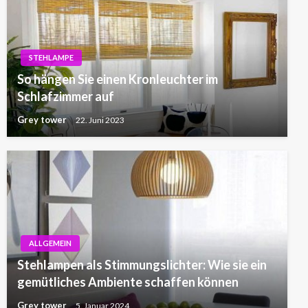
STEHLAMPE
So hängen Sie einen Kronleuchter im
Schlafzimmer auf
Grey tower
22. Juni 2023
ALLGEMEIN
Stehlampen als Stimmungslichter: Wie sie ein
gemütliches Ambiente schaffen können
Grey tower
5. Januar 2024