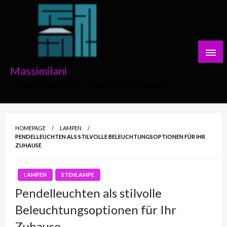
Skip
to
content
Massimilani
Teilen Sie die besten kreativen Wohnideen!
HOMEPAGE
LAMPEN
PENDELLEUCHTEN ALS STILVOLLE BELEUCHTUNGSOPTIONEN FÜR IHR
ZUHAUSE
LAMPEN
STEHLAMPE
Pendelleuchten als stilvolle
Beleuchtungsoptionen für Ihr
Zuhause