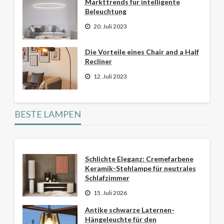
Markttrends für intelligente
Beleuchtung
20. Juli 2023
Die Vorteile eines Chair and a Half
Recliner
12. Juli 2023
BESTE LAMPEN
Schlichte Eleganz: Cremefarbene
Keramik-Stehlampe für neutrales
Schlafzimmer
15. Juli 2026
Antike schwarze Laternen-
Hängeleuchte für den