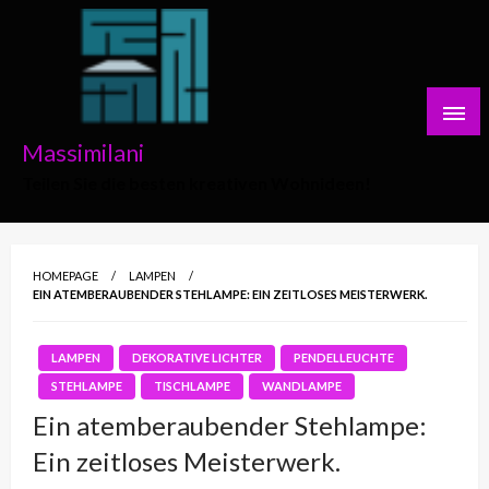
Skip
to
content
Massimilani
Teilen Sie die besten kreativen Wohnideen!
HOMEPAGE
LAMPEN
EIN ATEMBERAUBENDER STEHLAMPE: EIN ZEITLOSES MEISTERWERK.
LAMPEN
DEKORATIVE LICHTER
PENDELLEUCHTE
STEHLAMPE
TISCHLAMPE
WANDLAMPE
Ein atemberaubender Stehlampe:
Ein zeitloses Meisterwerk.