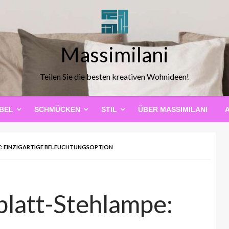
Massimilani
Teilen Sie die besten kreativen Wohnideen!
BEL
SCHMÜCKEN
STIL
ÜBER MASSIMILANI
: EINZIGARTIGE BELEUCHTUNGSOPTION
blatt-Stehlampe: