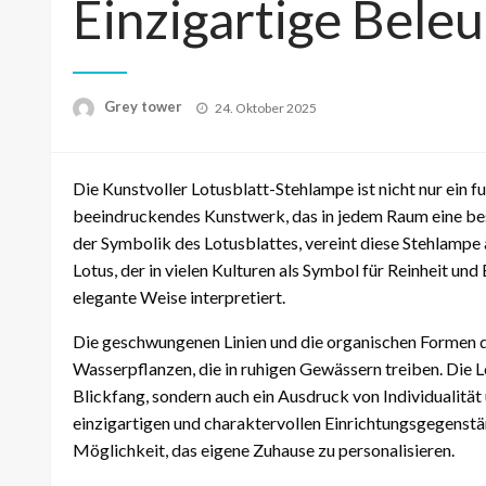
Einzigartige Bele
Posted
Grey tower
24. Oktober 2025
on
Die Kunstvoller Lotusblatt-Stehlampe ist nicht nur ein 
beeindruckendes Kunstwerk, das in jedem Raum eine bes
der Symbolik des Lotusblattes, vereint diese Stehlampe
Lotus, der in vielen Kulturen als Symbol für Reinheit und
elegante Weise interpretiert.
Die geschwungenen Linien und die organischen Formen 
Wasserpflanzen, die in ruhigen Gewässern treiben. Die
Blickfang, sondern auch ein Ausdruck von Individualität u
einzigartigen und charaktervollen Einrichtungsgegenst
Möglichkeit, das eigene Zuhause zu personalisieren.