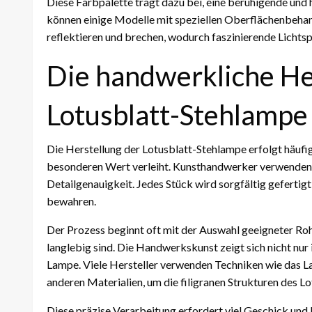
Diese Farbpalette trägt dazu bei, eine beruhigende un
können einige Modelle mit speziellen Oberflächenbehan
reflektieren und brechen, wodurch faszinierende Lichtsp
Die handwerkliche He
Lotusblatt-Stehlampe
Die Herstellung der Lotusblatt-Stehlampe erfolgt häufig
besonderen Wert verleiht. Kunsthandwerker verwenden 
Detailgenauigkeit. Jedes Stück wird sorgfältig gefertig
bewahren.
Der Prozess beginnt oft mit der Auswahl geeigneter Roh
langlebig sind. Die Handwerkskunst zeigt sich nicht nur
Lampe. Viele Hersteller verwenden Techniken wie das 
anderen Materialien, um die filigranen Strukturen des L
Diese präzise Verarbeitung erfordert viel Geschick und 