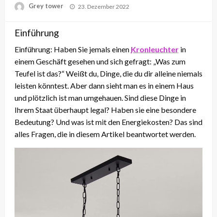
Posted
Grey tower
23. Dezember 2022
on
Einführung
Einführung: Haben Sie jemals einen
Kronleuchter
in
einem Geschäft gesehen und sich gefragt: „Was zum
Teufel ist das?“ Weißt du, Dinge, die du dir alleine niemals
leisten könntest. Aber dann sieht man es in einem Haus
und plötzlich ist man umgehauen. Sind diese Dinge in
Ihrem Staat überhaupt legal? Haben sie eine besondere
Bedeutung? Und was ist mit den Energiekosten? Das sind
alles Fragen, die in diesem Artikel beantwortet werden.