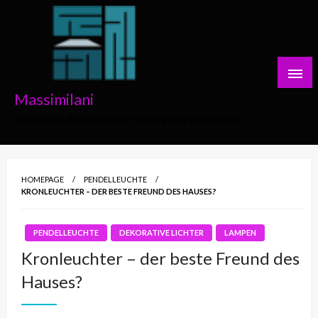
Skip
to
content
Massimilani
Teilen Sie die besten kreativen Wohnideen!
HOMEPAGE
PENDELLEUCHTE
KRONLEUCHTER – DER BESTE FREUND DES HAUSES?
PENDELLEUCHTE
DEKORATIVE LICHTER
LAMPEN
Kronleuchter – der beste Freund des
Hauses?