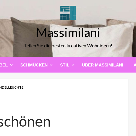
Massimilani
Teilen Sie die besten kreativen Wohnideen!
BEL
SCHMÜCKEN
STIL
ÜBER MASSIMILANI
ENDELLEUCHTE
 schönen