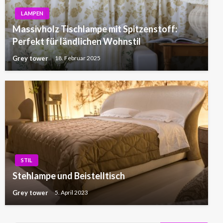
LAMPEN
Massivholz Tischlampe mit Spitzenstoff:
Perfekt für ländlichen Wohnstil
Grey tower
18. Februar 2025
STIL
Stehlampe und Beistelltisch
Grey tower
5. April 2023