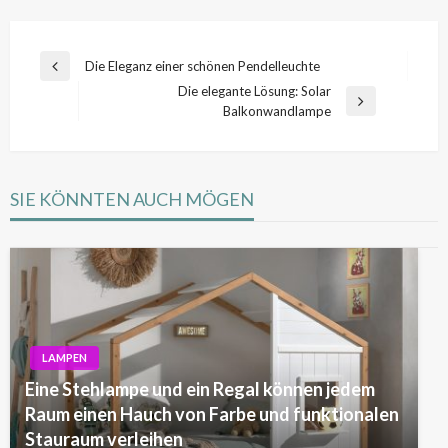
Beitragsnavigation
Die Eleganz einer schönen Pendelleuchte
Previous
Die elegante Lösung: Solar
Post
Next
Balkonwandlampe
Post
SIE KÖNNTEN AUCH MÖGEN
LAMPEN
Eine Stehlampe und ein Regal können jedem
Raum einen Hauch von Farbe und funktionalen
Stauraum verleihen