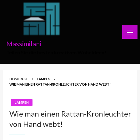
Skip
to
content
Massimilani
Teilen Sie die besten kreativen Wohnideen!
HOMEPAGE
LAMPEN
WIE MAN EINEN RATTAN-KRONLEUCHTER VON HAND WEBT!
LAMPEN
Wie man einen Rattan-Kronleuchter
von Hand webt!