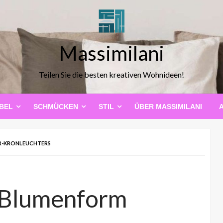
Massimilani
Teilen Sie die besten kreativen Wohnideen!
BEL
SCHMÜCKEN
STIL
ÜBER MASSIMILANI
ER-KRONLEUCHTERS
s Blumenform